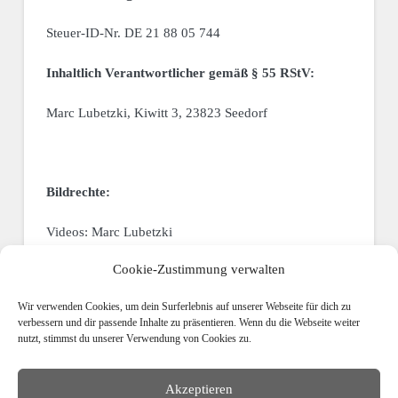
Steuer-ID-Nr. DE 21 88 05 744
Inhaltlich Verantwortlicher gemäß § 55 RStV:
Marc Lubetzki, Kiwitt 3, 23823 Seedorf
Bildrechte:
Videos: Marc Lubetzki
Cookie-Zustimmung verwalten
Fotos: Marc Lubetki, Peter Schramm, Claus Harlandt
Wir verwenden Cookies, um dein Surferlebnis auf unserer Webseite für dich zu
Logo & Grafiken: Tina Gasperin
verbessern und dir passende Inhalte zu präsentieren. Wenn du die Webseite weiter
nutzt, stimmst du unserer Verwendung von Cookies zu.
Akzeptieren